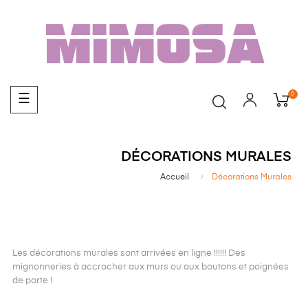
0
Basculer
☰
la
navigation
DÉCORATIONS MURALES
Accueil
Décorations Murales
Les décorations murales sont arrivées en ligne !!!!!! Des
mignonneries à accrocher aux murs ou aux boutons et poignées
de porte !